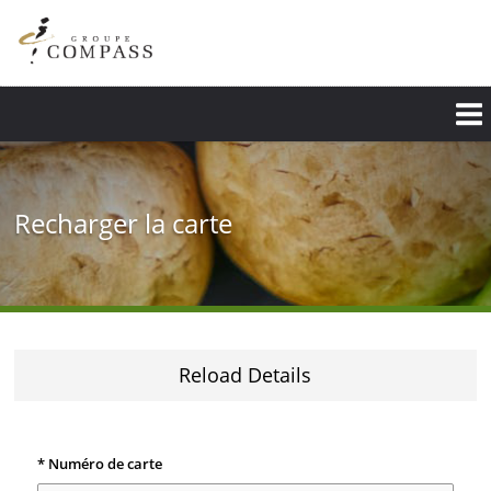
Passer
au
contenu
principal
Recharger la carte
Reload Details
* Numéro de carte