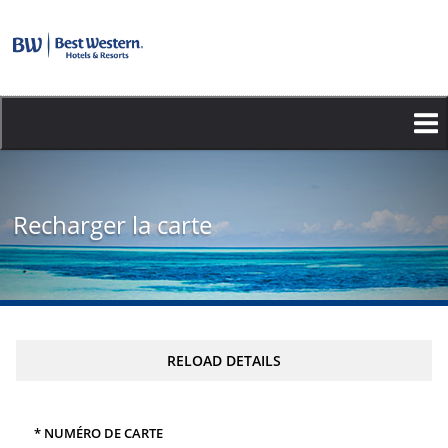
Aller
au
contenu
principal
Recharger la carte
RELOAD DETAILS
* NUMÉRO DE CARTE