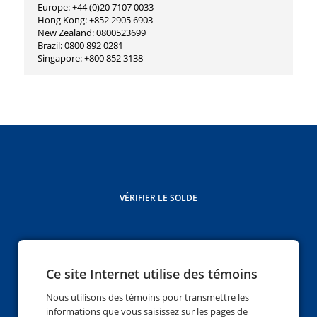
Europe: +44 (0)20 7107 0033
Hong Kong: +852 2905 6903
New Zealand: 0800523699
Brazil: 0800 892 0281
Singapore: +800 852 3138​
VÉRIFIER LE SOLDE
Ce site Internet utilise des témoins
Contactez-nous
1-877-227-3288
phone
Nous utilisons des témoins pour transmettre les
informations que vous saisissez sur les pages de