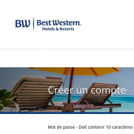
Aller
au
contenu
principal
Créer un compte
Mot de passe - Doit contenir 10 caractères 