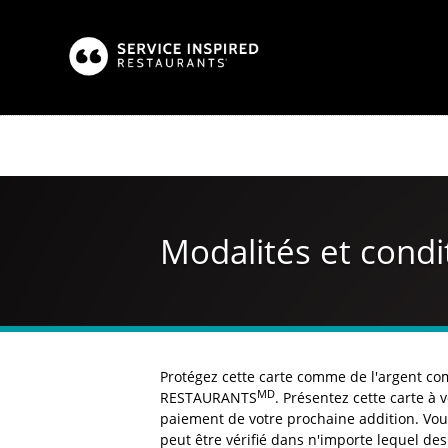
Aller
au
contenu
principal
Modalités et condi
Protégez cette carte comme de l'argent co
MD
RESTAURANTS
. Présentez cette carte à 
paiement de votre prochaine addition. Vous
peut être vérifié dans n'importe lequel de