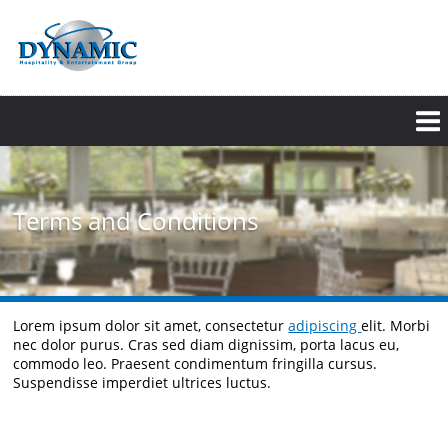
Skip
to
main
content
Terms and Conditions
Lorem ipsum dolor sit amet, consectetur
adipiscing
elit. Morbi
nec dolor purus. Cras sed diam dignissim, porta lacus eu,
commodo leo. Praesent condimentum fringilla cursus.
Suspendisse imperdiet ultrices luctus.