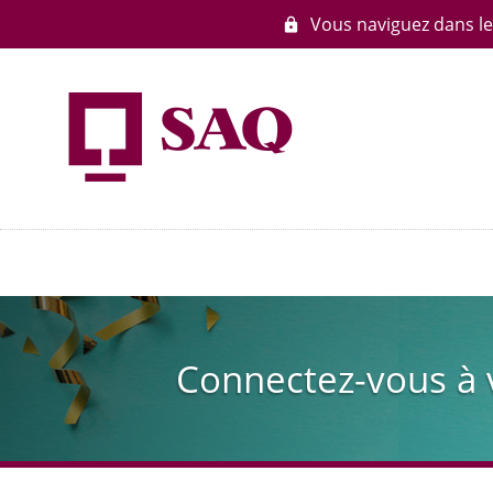
Vous naviguez dans le s
lock
Aller
au
contenu
principal
Connectez-vous à 