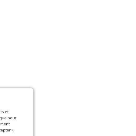
ts et
ique pour
lement
epter »,