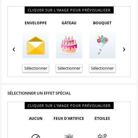
CLIQUER SUR L'IMAGE POUR PRÉVISUALISER
ENVELOPPE
GÂTEAU
BOUQUET
BOÎTE 
‹
›
Sélectionner
Sélectionner
Sélectionner
Sélecti
SÉLECTIONNER UN EFFET SPÉCIAL
CLIQUER SUR L'IMAGE POUR PRÉVISUALISER
AUCUN
FEUX D'ARTIFICE
ĖTOILES
CONFE